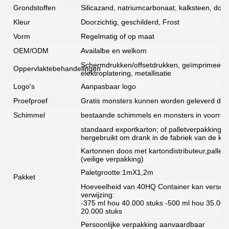
Grondstoffen
Silicazand, natriumcarbonaat, kalksteen, dolom
Kleur
Doorzichtig, geschilderd, Frost
Vorm
Regelmatig of op maat
OEM/ODM
Availalbe en welkom
Schermdrukken/offsetdrukken, geïmprimeerd, d
Oppervlaktebehandelingen
elektroplatering, metallisatie
Logo's
Aanpasbaar logo
Proefproef
Gratis monsters kunnen worden geleverd door
Schimmel
bestaande schimmels en monsters in voorra
standaard exportkarton; of palletverpakking
hergebruikt om drank in de fabriek van de kla
Kartonnen doos met kartondistributeur,pallet,
(veilige verpakking)
Paletgrootte:1mX1,2m
Pakket
Hoeveelheid van 40HQ Container kan verschill
verwijzing:
-375 ml hou 40.000 stuks -500 ml hou 35.000
20.000 stuks
Persoonlijke verpakking aanvaardbaar