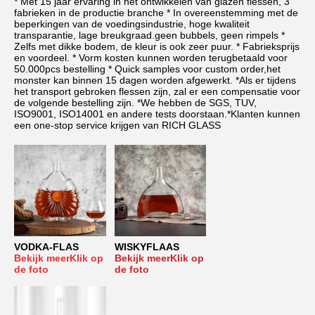
* Met 15 jaar ervaring in het ontwikkelen van glazen flessen, 3 
fabrieken in de productie branche * In overeenstemming met de 
beperkingen van de voedingsindustrie, hoge kwaliteit 
transparantie, lage breukgraad.geen bubbels, geen rimpels * 
Zelfs met dikke bodem, de kleur is ook zeer puur. * Fabrieksprijs 
en voordeel. * Vorm kosten kunnen worden terugbetaald voor 
50.000pcs bestelling * Quick samples voor custom order,het 
monster kan binnen 15 dagen worden afgewerkt. *Als er tijdens 
het transport gebroken flessen zijn, zal er een compensatie voor 
de volgende bestelling zijn. *We hebben de SGS, TUV, 
ISO9001, ISO14001 en andere tests doorstaan.*Klanten kunnen 
een one-stop service krijgen van RICH GLASS
VODKA-FLAS
WISKYFLAAS
Bekijk meer
Klik op 
Bekijk meer
Klik op 
de foto
de foto