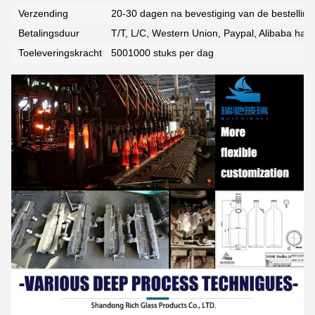
Verzending
20-30 dagen na bevestiging van de bestelling
Laat een bericht achter
Betalingsduur
T/T, L/C, Western Union, Paypal, Alibaba han
We bellen je snel terug!
Toeleveringskracht
5001000 stuks per dag
VERZENDEN