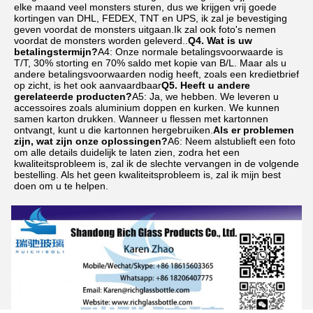
elke maand veel monsters sturen, dus we krijgen vrij goede 
kortingen van DHL, FEDEX, TNT en UPS, ik zal je bevestiging 
geven voordat de monsters uitgaan.Ik zal ook foto's nemen 
voordat de monsters worden geleverd..
Q4. Wat is uw 
betalingstermijn?
A4: Onze normale betalingsvoorwaarde is 
T/T, 30% storting en 70% saldo met kopie van B/L. Maar als u 
andere betalingsvoorwaarden nodig heeft, zoals een kredietbrief 
op zicht, is het ook aanvaardbaar
Q5. Heeft u andere 
gerelateerde producten?
A5: Ja, we hebben. We leveren u 
accessoires zoals aluminium doppen en kurken. We kunnen 
samen karton drukken. Wanneer u flessen met kartonnen 
ontvangt, kunt u die kartonnen hergebruiken.
Als er problemen 
zijn, wat zijn onze oplossingen?
A6: Neem alstublieft een foto 
om alle details duidelijk te laten zien, zodra het een 
kwaliteitsprobleem is, zal ik de slechte vervangen in de volgende 
bestelling. Als het geen kwaliteitsprobleem is, zal ik mijn best 
doen om u te helpen.