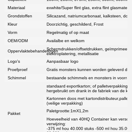
Materiaal
exwhite/Super flint glas, extra flint glasmateria
Grondstoffen
Silicazand, natriumcarbonaat, kalksteen, dolom
Kleur
Doorzichtig, geschilderd, Frost
Vorm
Regelmatig of op maat
OEM/ODM
Availalbe en welkom
Schermdrukken/offsetdrukken, geïmprimeerd, d
Oppervlaktebehandelingen
elektroplatering, metallisatie
Logo's
Aanpasbaar logo
Proefproef
Gratis monsters kunnen worden geleverd door
Schimmel
bestaande schimmels en monsters in voorra
standaard exportkarton; of palletverpakking
hergebruikt om drank in de fabriek van de kla
Kartonnen doos met kartondistributeur,pallet,
(veilige verpakking)
Paletgrootte:1mX1,2m
Pakket
Hoeveelheid van 40HQ Container kan verschill
verwijzing:
-375 ml hou 40.000 stuks -500 ml hou 35.000