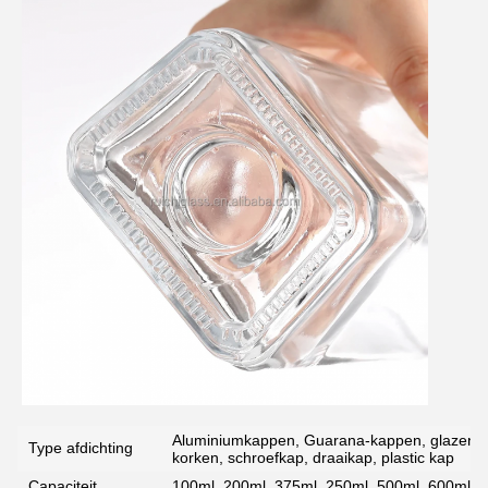
Aluminiumkappen, Guarana-kappen, glazen ku
Type afdichting
korken, schroefkap, draaikap, plastic kap
Capaciteit
100ml, 200ml, 375ml, 250ml, 500ml, 600ml, 